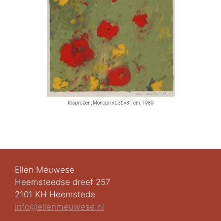
Klaprozen, Monoprint, 36×31 cm, 1989
Ellen Meuwese
Heemsteedse dreef 257
2101 KH Heemstede
info@ellenmeuwese.nl